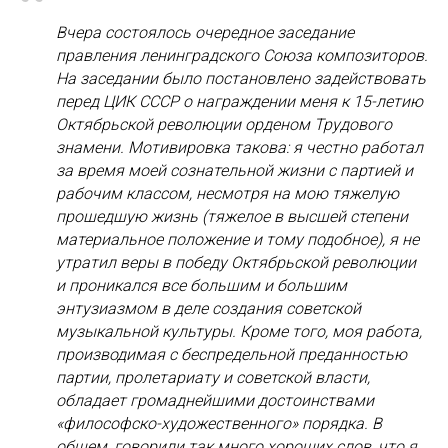
“
Вчера состоялось очередное заседание
правления ленинградского Союза композиторов.
На заседании было постановлено задействовать
перед ЦИК СССР о награждении меня к 15-летию
Октябрьской революции орденом Трудового
знамени. Мотивировка такова: я честно работал
за время моей сознательной жизни с партией и
рабочим классом, несмотря на мою тяжелую
прошедшую жизнь (тяжелое в высшей степени
материальное положение и тому подобное), я не
утратил веры в победу Октябрьской революции
и проникался все большим и большим
энтузиазмом в деле создания советской
музыкальной культуры. Кроме того, моя работа,
производимая с беспредельной преданностью
партии, пролетариату и советской власти,
обладает громаднейшими достоинствами
«философско-художественного» порядка. В
общем, говорили так много хороших слов, что я