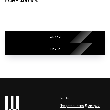
нашем издании.
Б/н соч.
Соч. 2
АДРЕС
"Издательство Дмитрий