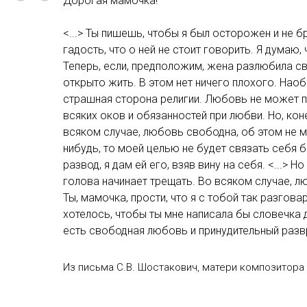
“
Дорогая мамочка!
<...> Ты пишешь, чтобы я был осторожен и не 
гадость, что о ней не стоит говорить. Я думаю,
Теперь, если, предположим, жена разлюбила с
открыто жить. В этом нет ничего плохого. Нао
страшная сторона религии. Любовь не может пр
всяких оков и обязанностей при любви. Но, коне
всяком случае, любовь свободна, об этом не м
нибудь, то моей целью не будет связать себя б
развод, я дам ей его, взяв вину на себя. <...>
голова начинает трещать. Во всяком случае, л
Ты, мамочка, прости, что я с тобой так разгов
хотелось, чтобы ты мне написала бы словечка д
есть свободная любовь и принудительный разв
Из письма С.В. Шостакович, матери композитора