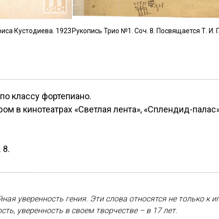
иса Кустодиева. 1923
Рукопись Трио №1. Соч. 8. Посвящается Т. И. 
по классу фортепиано.
м в кинотеатрах «Светлая лента», «Сплендид-палас»
 8.
ая уверенность гения. Эти слова относятся не только к иг
ть, уверенность в своем творчестве – в 17 лет.