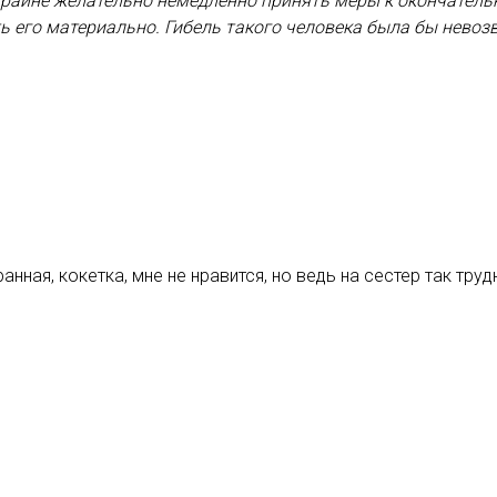
 крайне желательно немедленно принять меры к окончател
 его материально. Гибель такого человека была бы невоз
ранная, кокетка, мне не нравится, но ведь на сестер так труд