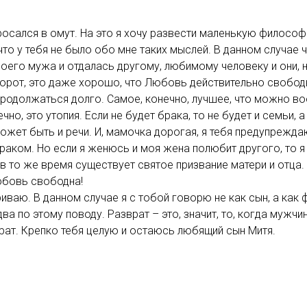
бросался в омут. На это я хочу развести маленькую философ
 что у тебя не было обо мне таких мыслей. В данном случае
воего мужа и отдалась другому, любимому человеку и они, 
борот, это даже хорошо, что Любовь действительно свободн
одолжаться долго. Самое, конечно, лучшее, что можно вооб
чно, это утопия. Если не будет брака, то не будет и семьи, а
ожет быть и речи. И, мамочка дорогая, я тебя предупрежда
раком. Но если я женюсь и моя жена полюбит другого, то я 
 Но в то же время существует святое призвание матери и отца
юбовь свободна!
ариваю. В данном случае я с тобой говорю не как сын, а как
ва по этому поводу. Разврат – это, значит, то, когда мужчи
рат. Крепко тебя целую и остаюсь любящий сын Митя.