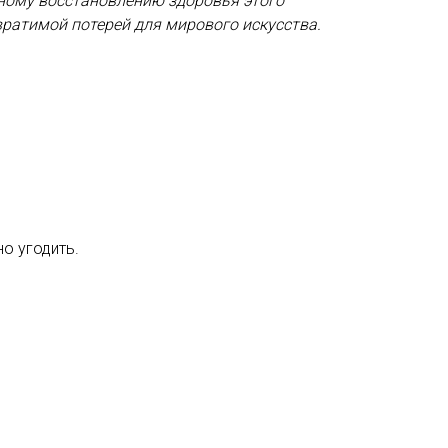
ьному восстановлению здоровья этого
вратимой потерей для мирового искусства.
но угодить.