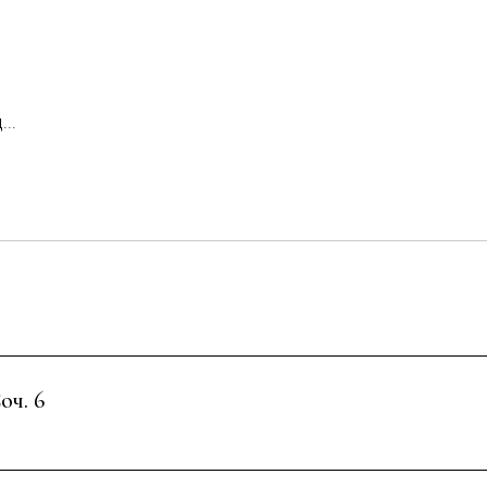
..
оч. 6