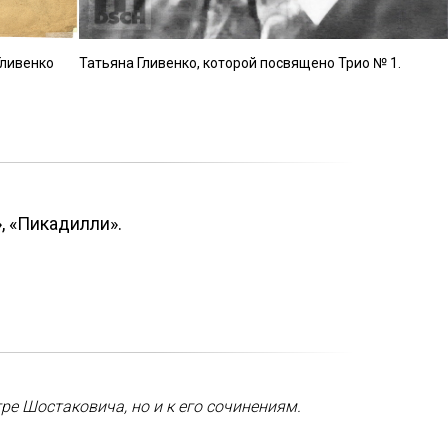
Гливенко
Татьяна Гливенко, которой посвящено Трио № 1.
, «Пикадилли».
ре Шостаковича, но и к его сочинениям.