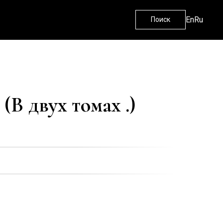
En
Ru
Поиск
(В двух томах .)