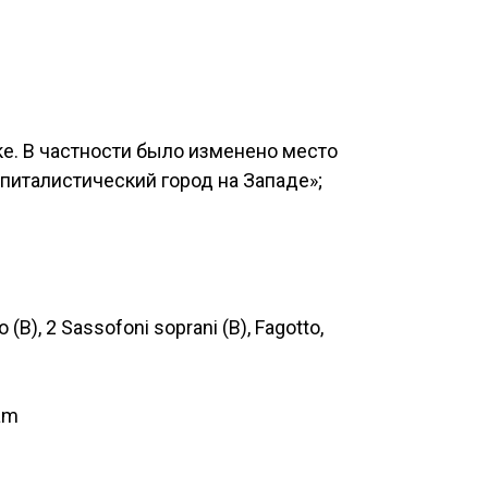
ке. В частности было изменено место
италистический город на Западе»;
so (B), 2 Sassofoni soprani (B), Fagotto,
tam