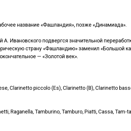
 Рабочее название «Фашландия», позже «Динамиада».
й А. Ивановского подвергся значительной переработ
рическую страну «Фашландию» заменил «Большой кап
окончательное — «Золотой век».
ese, Clarinetto piccolo (Es), Clarinetto (B), Clarinetto bas
netti, Raganella, Tamburino, Tamburo, Piatti, Cassa, Tam-