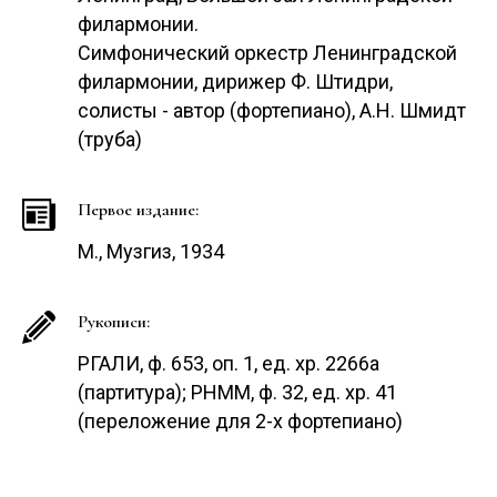
филармонии.
Симфонический оркестр Ленинградской
филармонии, дирижер Ф. Штидри,
солисты - автор (фортепиано), А.Н. Шмидт
(труба)
Первое издание:
М., Музгиз, 1934
Рукописи:
РГАЛИ, ф. 653, оп. 1, ед. хр. 2266а
(партитура); РНММ, ф. 32, ед. хр. 41
(переложение для 2-х фортепиано)