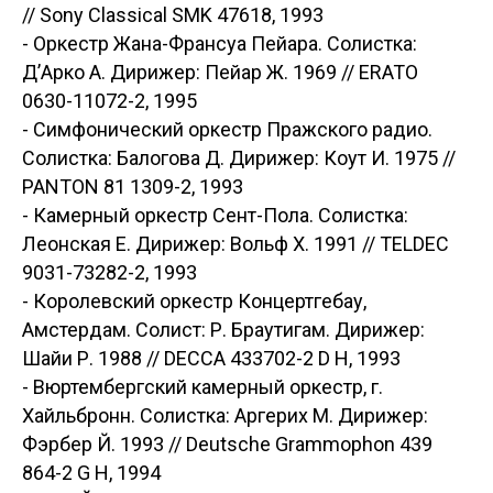
// Sony Classical SMK 47618, 1993
- Оркестр Жана-Франсуа Пейара. Солистка:
Д’Арко А. Дирижер: Пейар Ж. 1969 // ERATO
0630-11072-2, 1995
- Симфонический оркестр Пражского радио.
Солистка: Балогова Д. Дирижер: Коут И. 1975 //
PANTON 81 1309-2, 1993
- Камерный оркестр Сент-Пола. Солистка:
Леонская Е. Дирижер: Вольф Х. 1991 // TELDEC
9031-73282-2, 1993
- Королевский оркестр Концертгебау,
Амстердам. Солист: Р. Браутигам. Дирижер:
Шайи Р. 1988 // DECCA 433702-2 D H, 1993
- Вюртембергский камерный оркестр, г.
Хайльбронн. Солистка: Аргерих М. Дирижер:
Фэрбер Й. 1993 // Deutsche Grammophon 439
864-2 G H, 1994