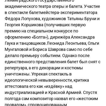
Ленинградского государственного
академического театра оперы и балета. Участие
в спектакле балетмейстера-экспериментатора
Фёдора Лопухова, художников Татьяны Бруни и
Георгия Коршикова (получивших первую
премию на специальном конкурсе по
оформлению «Болта»), дирижёра Александра
Гаука и танцовщиков Леонида Леонтьева, Ольги
Мунгаловой и Бориса Шаврова само по себе
делало премьеру событием. Однако после
единственного представления балет был снят с
репертуара, а его декорации и костюмы
уничтожены. Упрекая спектакль в
идеологической невыверенности, критика
аттестовала его как «издёвку» над
индустриализацией и Красной Армией. Спустя
полгода сам композитор назвал его «жестоким
провалом», спровоцированным