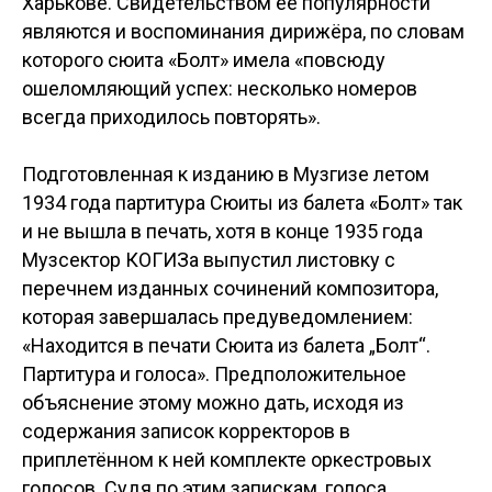
Харькове. Свидетельством её популярности
являются и воспоминания дирижёра, по словам
которого сюита «Болт» имела «повсюду
ошеломляющий успех: несколько номеров
всегда приходилось повторять».
Подготовленная к изданию в Музгизе летом
1934 года партитура Сюиты из балета «Болт» так
и не вышла в печать, хотя в конце 1935 года
Музсектор КОГИЗа выпустил листовку с
перечнем изданных сочинений композитора,
которая завершалась предуведомлением:
«Находится в печати Сюита из балета „Болт“.
Партитура и голоса». Предположительное
объяснение этому можно дать, исходя из
содержания записок корректоров в
приплетённом к ней комплекте оркестровых
голосов. Судя по этим запискам, голоса